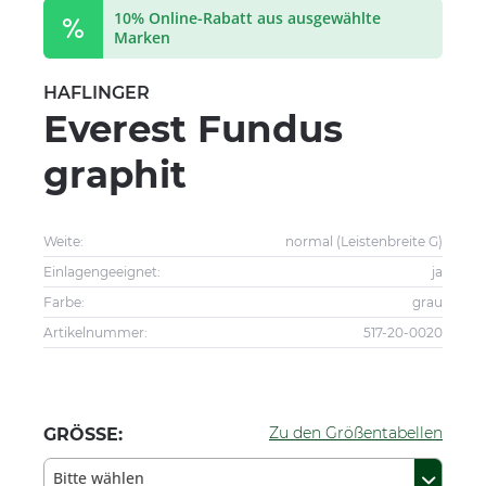
10% Online-Rabatt aus ausgewählte
Marken
HAFLINGER
Everest Fundus
graphit
Weite:
normal (Leistenbreite G)
Einlagengeeignet:
ja
Farbe:
grau
Artikelnummer:
517-20-0020
Zu den Größentabellen
GRÖSSE:
Bitte wählen