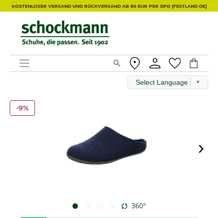
KOSTENLOSER VERSAND UND RÜCKVERSAND AB 80 EUR PER DPD (FESTLAND DE)
Select Language
▼
-9%
360°