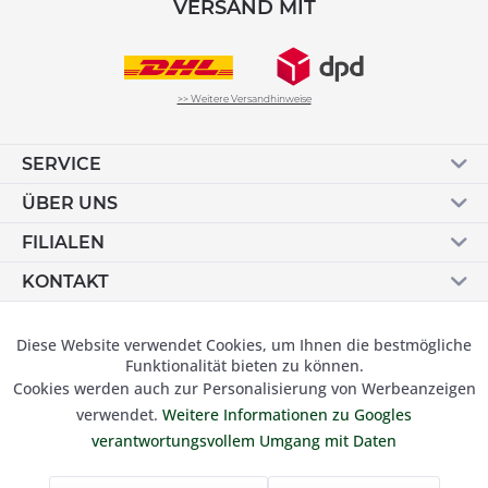
VERSAND MIT
>> Weitere Versandhinweise
SERVICE
ÜBER UNS
FILIALEN
KONTAKT
Vertrag widerrufen
Diese Website verwendet Cookies, um Ihnen die bestmögliche
Aktiv
Funktionale
Funktionalität bieten zu können.
Cookies werden auch zur Personalisierung von Werbeanzeigen
Inaktiv
Marketing
verwendet.
Weitere Informationen zu Googles
© 2019 Besser Gehen Schockmann GmbH. Alle Preise inkl.
verantwortungsvollem Umgang mit Daten
der gesetzl. MwSt und zzgl.
Versandkosten.
Inaktiv
Tracking