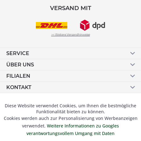
VERSAND MIT
>> Weitere Versandhinweise
SERVICE
ÜBER UNS
FILIALEN
KONTAKT
Vertrag widerrufen
Diese Website verwendet Cookies, um Ihnen die bestmögliche
Aktiv
Funktionale
Funktionalität bieten zu können.
Cookies werden auch zur Personalisierung von Werbeanzeigen
Inaktiv
Marketing
verwendet.
Weitere Informationen zu Googles
© 2019 Besser Gehen Schockmann GmbH. Alle Preise inkl.
verantwortungsvollem Umgang mit Daten
der gesetzl. MwSt und zzgl.
Versandkosten.