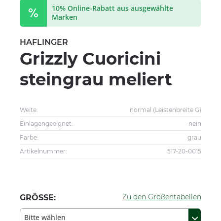
10% Online-Rabatt aus ausgewählte
Marken
HAFLINGER
Grizzly Cuoricini
steingrau meliert
Weite:
normal (Leistenbreite G)
Einlagengeeignet:
nein
Farbe:
grau
Artikelnummer:
517-20-0015
Zu den Größentabellen
GRÖSSE:
Bitte wählen