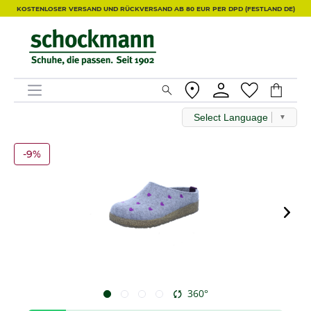
KOSTENLOSER VERSAND UND RÜCKVERSAND AB 80 EUR PER DPD (FESTLAND DE)
Select Language
▼
-9%
360°