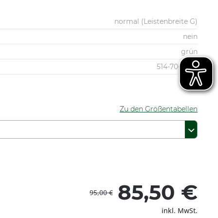
normal (Leistenbreite G)
nein
grün
514-70-0007
Zu den Größentabellen
85,50 €
95,00 €
inkl. MwSt.