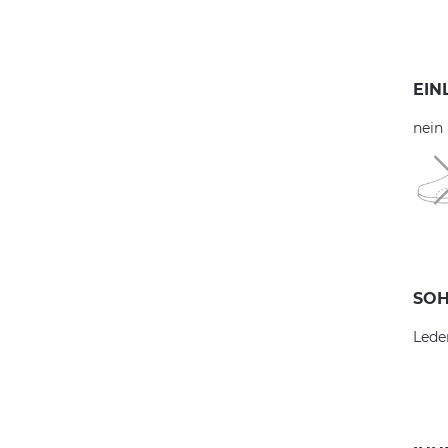
EIN
nein
SOH
Lede