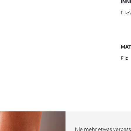
INN
Filz/
MAT
Filz
Nie mehr etwas verpass