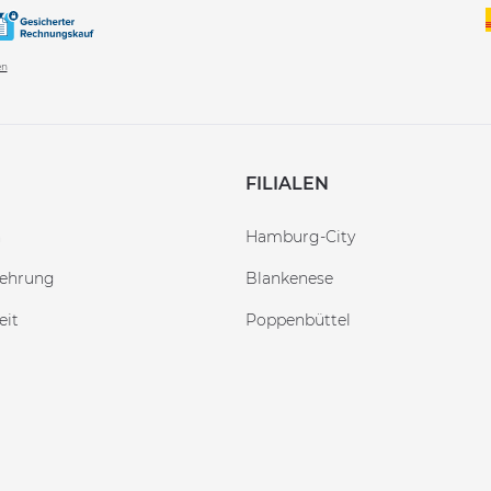
en
FILIALEN
n
Hamburg-City
lehrung
Blankenese
eit
Poppenbüttel