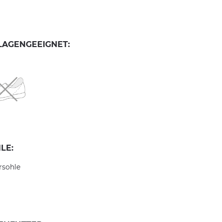
LAGENGEEIGNET:
LE:
rsohle