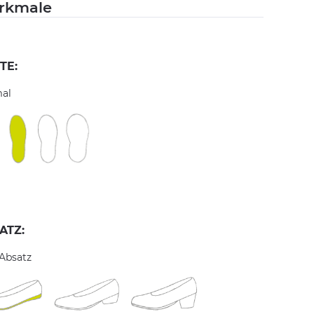
rkmale
TE:
al
ATZ:
 Absatz