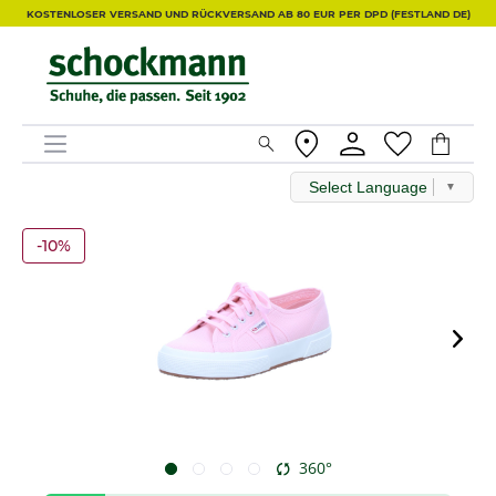
KOSTENLOSER VERSAND UND RÜCKVERSAND AB 80 EUR PER DPD (FESTLAND DE)
Select Language
▼
-10%
360°