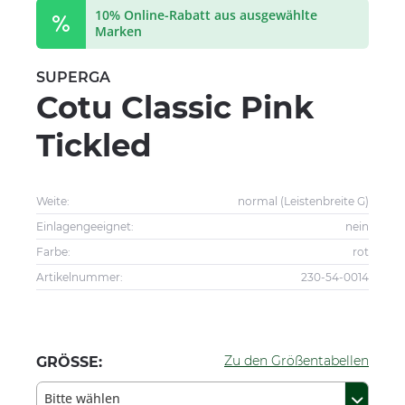
10% Online-Rabatt aus ausgewählte
Marken
SUPERGA
Cotu Classic Pink
Tickled
Weite:
normal (Leistenbreite G)
Einlagengeeignet:
nein
Farbe:
rot
Artikelnummer:
230-54-0014
Zu den Größentabellen
GRÖSSE:
Bitte wählen