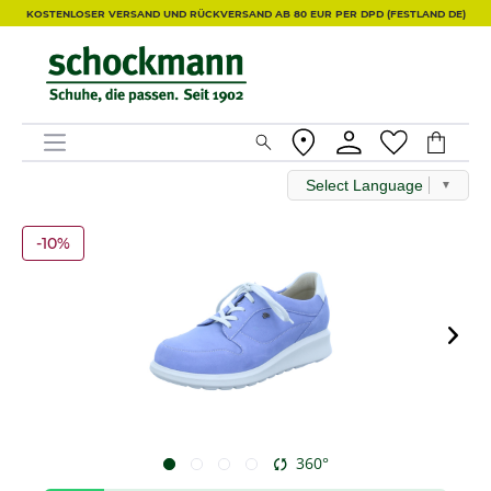
KOSTENLOSER VERSAND UND RÜCKVERSAND AB 80 EUR PER DPD (FESTLAND DE)
Select Language
▼
-10%
360°