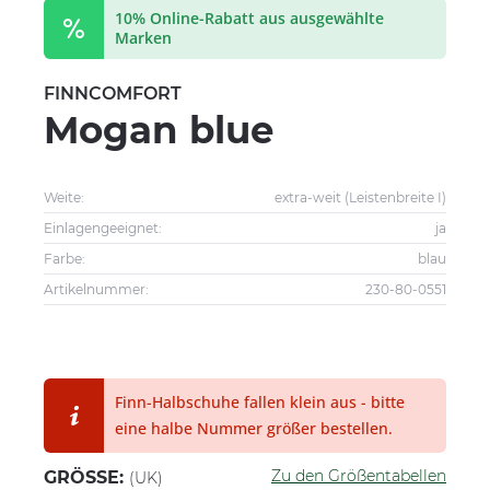
10% Online-Rabatt aus ausgewählte
Marken
FINNCOMFORT
Mogan blue
Weite:
extra-weit (Leistenbreite I)
Einlagengeeignet:
ja
Farbe:
blau
Artikelnummer:
230-80-0551
Finn-Halbschuhe fallen klein aus - bitte
eine halbe Nummer größer bestellen.
Zu den Größentabellen
GRÖSSE:
(UK)