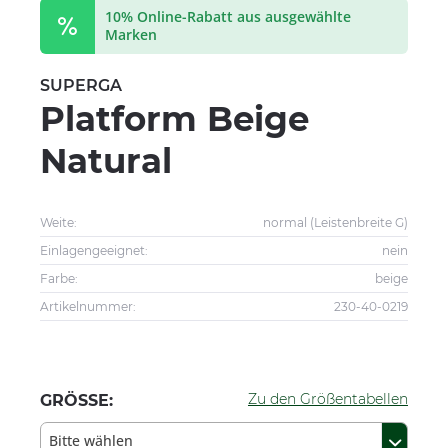
10% Online-Rabatt aus ausgewählte
Marken
SUPERGA
Platform Beige
Natural
Weite:
normal (Leistenbreite G)
Einlagengeeignet:
nein
Farbe:
beige
Artikelnummer:
230-40-0219
Zu den Größentabellen
GRÖSSE:
Bitte wählen