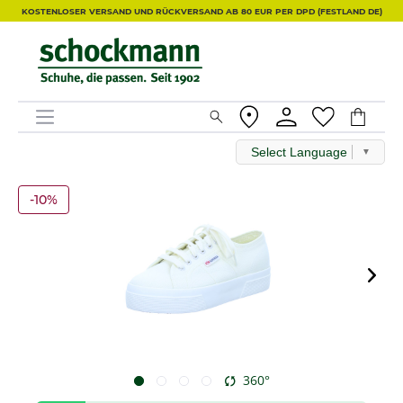
KOSTENLOSER VERSAND UND RÜCKVERSAND AB 80 EUR PER DPD (FESTLAND DE)
Select Language
▼
-10%
360°