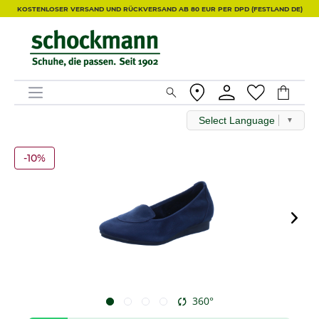
KOSTENLOSER VERSAND UND RÜCKVERSAND AB 80 EUR PER DPD (FESTLAND DE)
Select Language
▼
-10%
360°