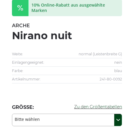
10% Online-Rabatt aus ausgewählte
Marken
ARCHE
Nirano nuit
Weite:
normal (Leistenbreite G)
Einlagengeeignet:
nein
Farbe:
blau
Artikelnummer:
241-80-0092
Zu den Größentabellen
GRÖSSE:
Bitte wählen