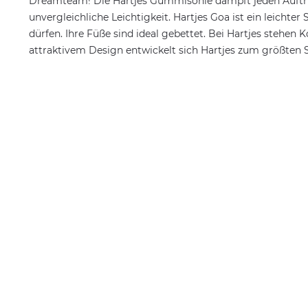
Dreamteam! Die Hartjes Gummisohle dämpft jeden Auftrit
unvergleichliche Leichtigkeit. Hartjes Goa ist ein leichte
dürfen. Ihre Füße sind ideal gebettet. Bei Hartjes stehe
attraktivem Design entwickelt sich Hartjes zum größten S