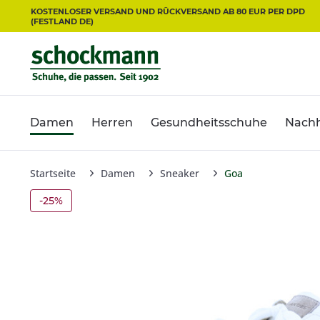
KOSTENLOSER VERSAND UND RÜCKVERSAND AB 80 EUR PER DPD
(FESTLAND DE)
Damen
Herren
Gesundheitsschuhe
Nachh
Startseite
Damen
Sneaker
Goa
-25%