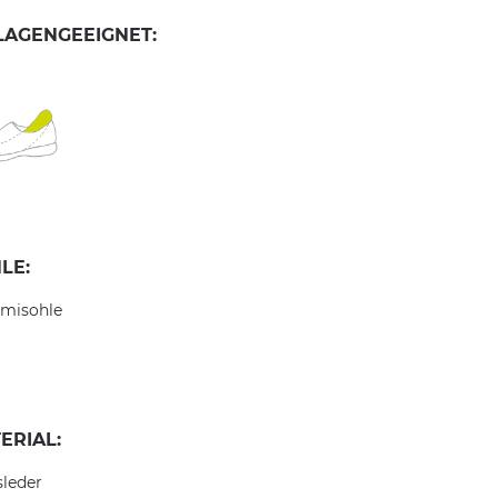
LAGENGEEIGNET:
LE:
misohle
ERIAL:
sleder