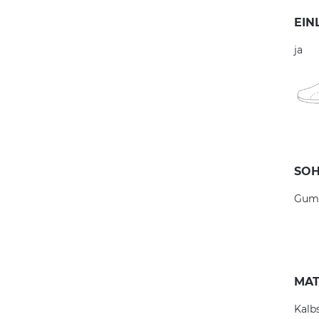
EIN
ja
SOH
Gum
MAT
Kalb