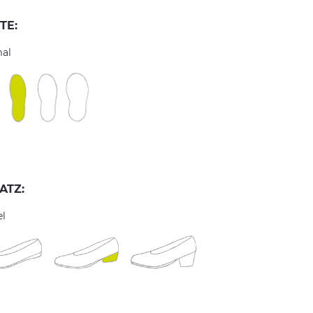
TE:
al
ATZ:
el