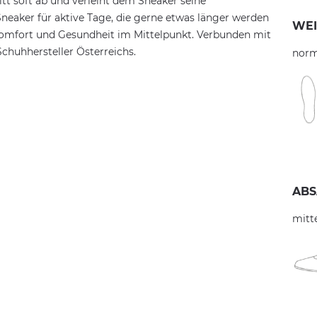
t soft ab und verleiht dem Sneaker seine
r Sneaker für aktive Tage, die gerne etwas länger werden
WEI
n Komfort und Gesundheit im Mittelpunkt. Verbunden mit
chuhhersteller Österreichs.
norm
ABS
mitt