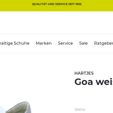
QUALITÄT UND SERVICE SEIT 1902
altige Schuhe
Marken
Service
Sale
Ratgebe
HARTJES
Goa wei
Weite: