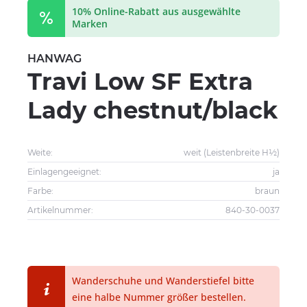
10% Online-Rabatt aus ausgewählte
Marken
HANWAG
Travi Low SF Extra
Lady chestnut/black
Weite:
weit (Leistenbreite H½)
Einlagengeeignet:
ja
Farbe:
braun
Artikelnummer:
840-30-0037
Wanderschuhe und Wanderstiefel bitte
eine halbe Nummer größer bestellen.