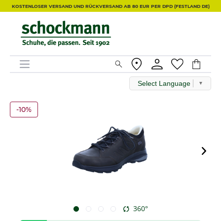
KOSTENLOSER VERSAND UND RÜCKVERSAND AB 80 EUR PER DPD (FESTLAND DE)
Select Language
▼
-10%
360°