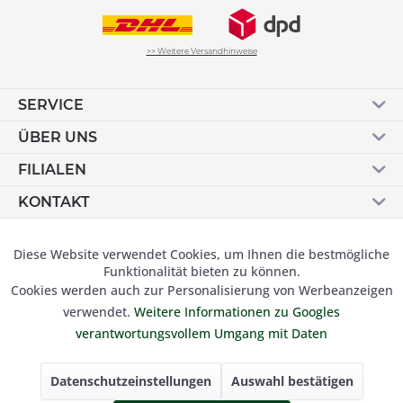
>> Weitere Versandhinweise
SERVICE
ÜBER UNS
FILIALEN
KONTAKT
Vertrag widerrufen
Diese Website verwendet Cookies, um Ihnen die bestmögliche
Aktiv
Funktionale
Funktionalität bieten zu können.
Cookies werden auch zur Personalisierung von Werbeanzeigen
Inaktiv
Marketing
verwendet.
Weitere Informationen zu Googles
© 2019 Besser Gehen Schockmann GmbH. Alle Preise inkl.
verantwortungsvollem Umgang mit Daten
der gesetzl. MwSt und zzgl.
Versandkosten.
Inaktiv
Tracking
Datenschutzeinstellungen
Auswahl bestätigen