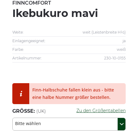
FINNCOMFORT
Ikebukuro mavi
Weite:
weit (Leistenbreite H½)
Einlagengeeignet:
ja
Farbe:
weiß
Artikelnummer:
230-10-0155
Finn-Halbschuhe fallen klein aus - bitte
eine halbe Nummer größer bestellen.
Zu den Größentabellen
GRÖSSE:
(UK)
Bitte wählen