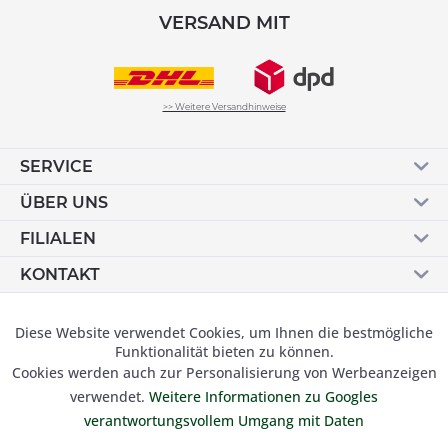
VERSAND MIT
>> Weitere Versandhinweise
SERVICE
ÜBER UNS
FILIALEN
KONTAKT
Vertrag widerrufen
Diese Website verwendet Cookies, um Ihnen die bestmögliche
Aktiv
Funktionale
Funktionalität bieten zu können.
Cookies werden auch zur Personalisierung von Werbeanzeigen
Inaktiv
Marketing
verwendet.
Weitere Informationen zu Googles
© 2019 Besser Gehen Schockmann GmbH. Alle Preise inkl.
verantwortungsvollem Umgang mit Daten
der gesetzl. MwSt und zzgl.
Versandkosten.