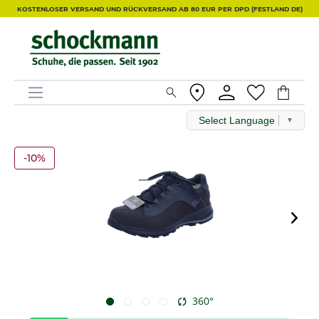
KOSTENLOSER VERSAND UND RÜCKVERSAND AB 80 EUR PER DPD (FESTLAND DE)
Select Language
▼
-10%
360°