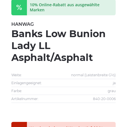
10% Online-Rabatt aus ausgewählte
Marken
HANWAG
Banks Low Bunion
Lady LL
Asphalt/Asphalt
Weite:
normal (Leistenbreite G½)
Einlagengeeignet:
ja
Farbe:
grau
Artikelnummer:
840-20-0006