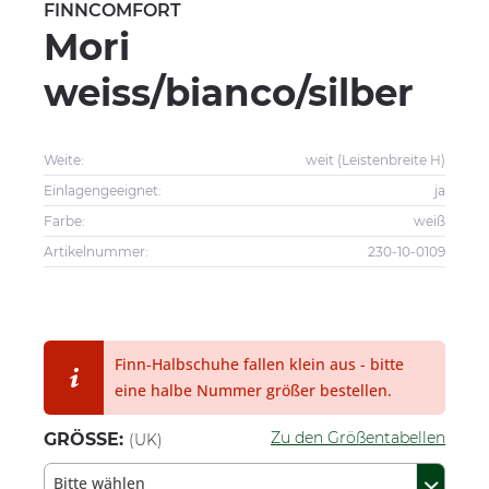
FINNCOMFORT
Mori
weiss/bianco/silber
Weite:
weit (Leistenbreite H)
Einlagengeeignet:
ja
Farbe:
weiß
Artikelnummer:
230-10-0109
Finn-Halbschuhe fallen klein aus - bitte
eine halbe Nummer größer bestellen.
Zu den Größentabellen
GRÖSSE:
(UK)
Bitte wählen