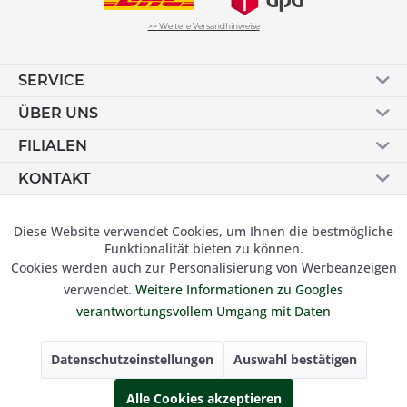
>> Weitere Versandhinweise
SERVICE
ÜBER UNS
FILIALEN
KONTAKT
Vertrag widerrufen
Diese Website verwendet Cookies, um Ihnen die bestmögliche
Aktiv
Funktionale
Funktionalität bieten zu können.
Cookies werden auch zur Personalisierung von Werbeanzeigen
Inaktiv
Marketing
verwendet.
Weitere Informationen zu Googles
© 2019 Besser Gehen Schockmann GmbH. Alle Preise inkl.
verantwortungsvollem Umgang mit Daten
der gesetzl. MwSt und zzgl.
Versandkosten.
Inaktiv
Tracking
Datenschutzeinstellungen
Auswahl bestätigen
Inaktiv
Alle Cookies akzeptieren
Personalisierung