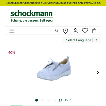
KOSTENLOSER VERSAND UND RÜCKVERSAND AB 80 EUR PER DPD (FESTLAND DE)
Select Language
▼
-10%
360°