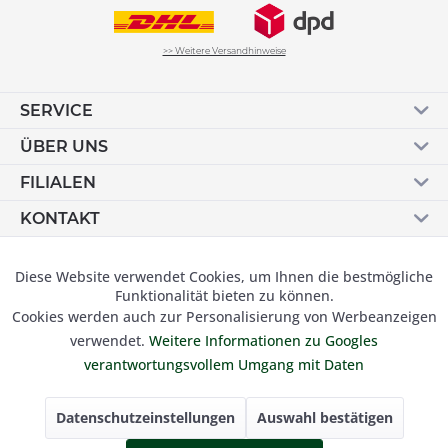
>> Weitere Versandhinweise
SERVICE
ÜBER UNS
FILIALEN
KONTAKT
Vertrag widerrufen
Diese Website verwendet Cookies, um Ihnen die bestmögliche
Aktiv
Funktionale
Funktionalität bieten zu können.
Cookies werden auch zur Personalisierung von Werbeanzeigen
Inaktiv
Marketing
verwendet.
Weitere Informationen zu Googles
© 2019 Besser Gehen Schockmann GmbH. Alle Preise inkl.
verantwortungsvollem Umgang mit Daten
der gesetzl. MwSt und zzgl.
Versandkosten.
Inaktiv
Tracking
Datenschutzeinstellungen
Auswahl bestätigen