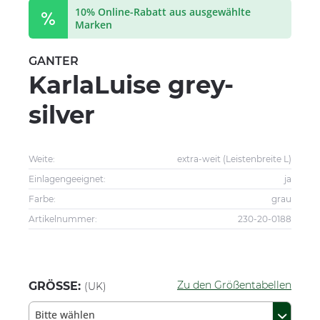
10% Online-Rabatt aus ausgewählte
Marken
GANTER
KarlaLuise grey-
silver
Weite:
extra-weit (Leistenbreite L)
Einlagengeeignet:
ja
Farbe:
grau
Artikelnummer:
230-20-0188
Zu den Größentabellen
GRÖSSE:
(UK)
Bitte wählen