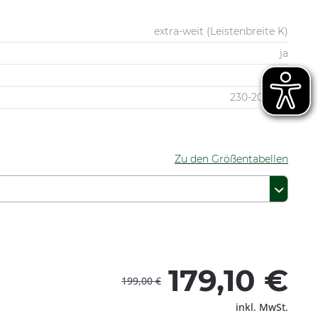
extra-weit (Leistenbreite K)
ja
grau
230-20-0172
Zu den Größentabellen
179,10 €
199,00 €
inkl. MwSt.