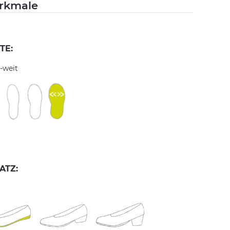
rkmale
TE:
-weit
ATZ: