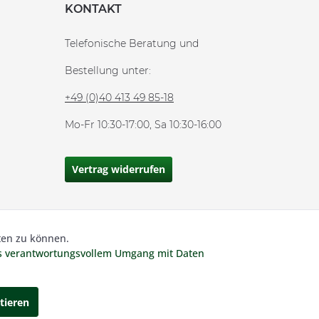
KONTAKT
Telefonische Beratung und
Bestellung unter:
+49 (0)40 413 49 85-18
Mo-Fr 10:30-17:00, Sa 10:30-16:00
Vertrag widerrufen
ten zu können.
Aktiv
 MwSt und zzgl.
Versandkosten.
es verantwortungsvollem Umgang mit Daten
Inaktiv
tieren