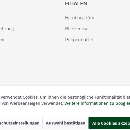
FILIALEN
n
Hamburg-City
lehrung
Blankenese
eit
Poppenbüttel
 verwendet Cookies, um Ihnen die bestmögliche Funktionalität bie
 Besser Gehen Schockmann GmbH. Alle Preise inkl. der gesetzl.
ng von Werbeanzeigen verwendet.
Weitere Informationen zu Googl
schutzeinstellungen
Auswahl bestätigen
Alle Cookies akzep