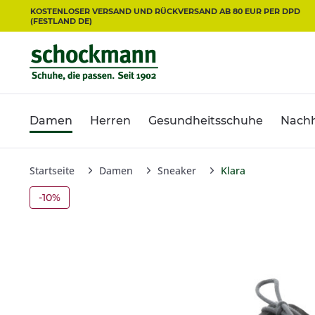
KOSTENLOSER VERSAND UND RÜCKVERSAND AB 80 EUR PER DPD
(FESTLAND DE)
Damen
Herren
Gesundheitsschuhe
Nachh
Startseite
Damen
Sneaker
Klara
-10%