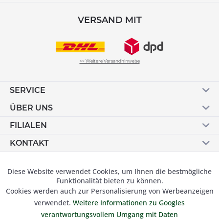
VERSAND MIT
>> Weitere Versandhinweise
SERVICE
ÜBER UNS
FILIALEN
KONTAKT
Vertrag widerrufen
Diese Website verwendet Cookies, um Ihnen die bestmögliche
Aktiv
Funktionale
Funktionalität bieten zu können.
Cookies werden auch zur Personalisierung von Werbeanzeigen
Inaktiv
Marketing
verwendet.
Weitere Informationen zu Googles
© 2019 Besser Gehen Schockmann GmbH. Alle Preise inkl.
verantwortungsvollem Umgang mit Daten